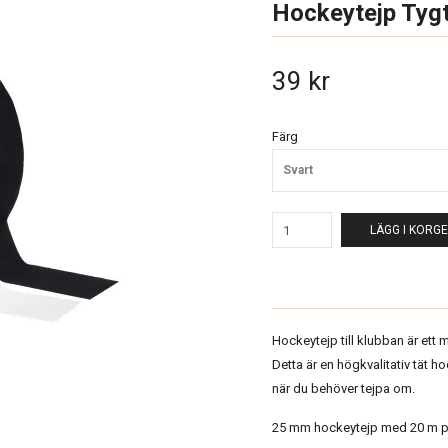
Hockeytejp Tygt
39 kr
Färg
Svart
LÄGG I KORG
Hockeytejp till klubban är ett 
Detta är en högkvalitativ tät h
när du behöver tejpa om.
25 mm hockeytejp med 20 m på 