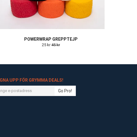
POWERWRAP GREPPTEJP
25 kr
45 kr
IGNA UPP FÖR GRYMMA DEALS!
Go Pro!