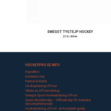
SWEGOT TYGTEJP HOCKEY
20 kr
39 kr
HOCKEYPRO.SE INFO
Köpvillkor
Kontakta Oss
Partner & klubb
Hockeyträning Off-Ice
Vikten av Off Ice-träning
Swegot Sport Hockeyträning off-ice
Sparx Skridskoslip – Officiell slip för Svenska
Ishockeyförbundet
Hockeyträning off-ice - en komplett guide