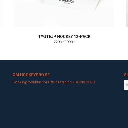
TYGTEJP HOCKEY 12-PACK
229 kr
399 kr
OM HOCKEYPRO.SE
S
Hockeyprodukter för Off-Ice träning - HOCKEYPRO