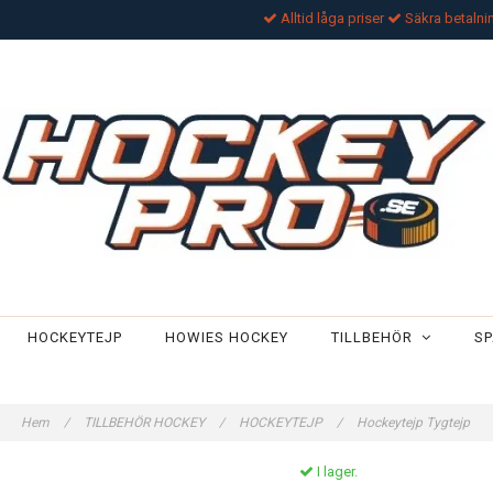
Alltid låga priser
Säkra betalni
HOCKEYTEJP
HOWIES HOCKEY
TILLBEHÖR
SP
Hem
/
TILLBEHÖR HOCKEY
/
HOCKEYTEJP
/
Hockeytejp Tygtejp
I lager.