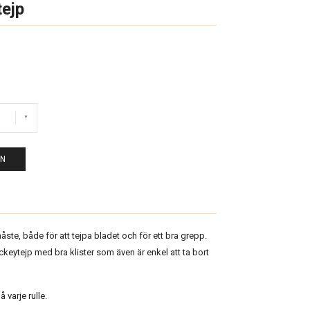
ejp
EN
måste, både för att tejpa bladet och för ett bra grepp.
ockeytejp med bra klister som även är enkel att ta bort
varje rulle.