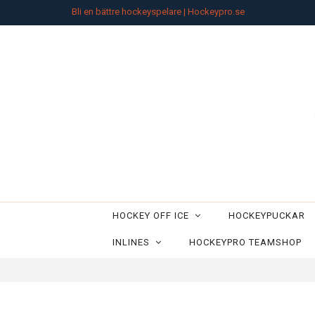
Bli en bättre hockeyspelare | Hockeypro.se
HOCKEY OFF ICE
HOCKEYPUCKAR
INLINES
HOCKEYPRO TEAMSHOP