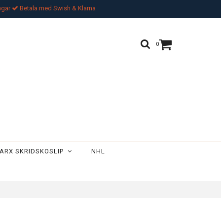
ngar
Betala med Swish & Klarna
0
ARX SKRIDSKOSLIP
NHL