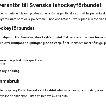
everantör till Svenska Ishockeyförbundet
en smarta, enkla och professionella lösningen för alla som vill ha perfekta s
yentusiast
som vill slipa hemma – hos oss hittar du rätt slipmaskin för dina 
hockeyförbundet
dskoslipning för Svenska Ishockeyförbundet
. Det betyder att samma teknik s
Med över
8 miljoner slipningar globalt varje år
är Sparx den mest pålitliga,
sion
– inga förkunskaper krävs
nter
ockeylandslag
emmabruk
tern slipning. Du får
konsekvent kvalitet
inför varje träning och match, vilket
yslipade skridskor – utan att behöva åka till butik.