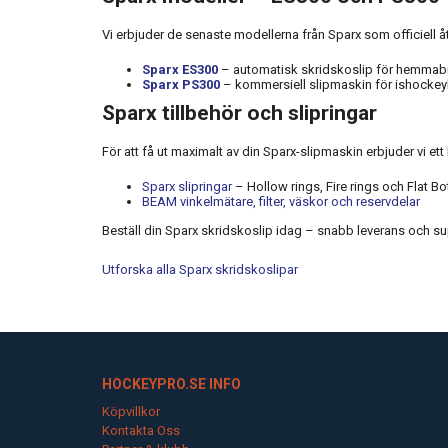
Vi erbjuder de senaste modellerna från Sparx som officiell åt
Sparx ES300
– automatisk skridskoslip för hemmabr
Sparx PS300
– kommersiell slipmaskin för ishockeyk
Sparx tillbehör och slipringar
För att få ut maximalt av din Sparx-slipmaskin erbjuder vi ett
Sparx slipringar
– Hollow rings, Fire rings och Flat Bo
BEAM vinkelmätare, filter, väskor och reservdelar
Beställ din Sparx skridskoslip idag – snabb leverans och supp
Utforska alla Sparx skridskoslipar
HOCKEYPRO.SE INFO
Köpvillkor
Kontakta Oss