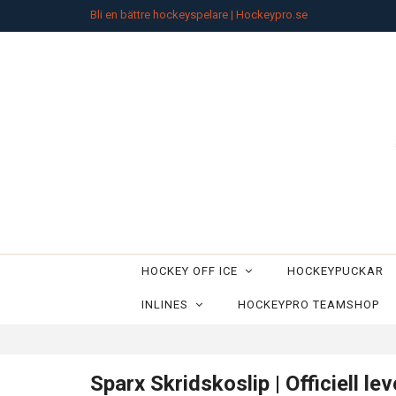
Bli en bättre hockeyspelare | Hockeypro.se
HOCKEY OFF ICE
HOCKEYPUCKAR
INLINES
HOCKEYPRO TEAMSHOP
Sparx Skridskoslip | Officiell 