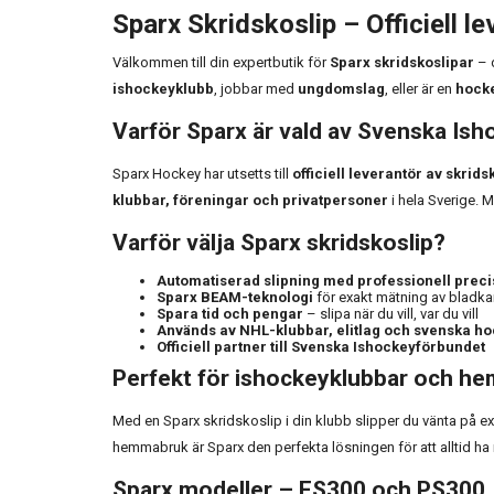
Sparx Skridskoslip – Officiell l
Välkommen till din expertbutik för
Sparx skridskoslipar
– d
ishockeyklubb
, jobbar med
ungdomslag
, eller är en
hocke
Varför Sparx är vald av Svenska Is
Sparx Hockey har utsetts till
officiell leverantör av skri
klubbar, föreningar och privatpersoner
i hela Sverige. 
Varför välja Sparx skridskoslip?
Automatiserad slipning med professionell preci
Sparx BEAM-teknologi
för exakt mätning av bladka
Spara tid och pengar
– slipa när du vill, var du vill
Används av NHL-klubbar, elitlag och svenska h
Officiell partner till Svenska Ishockeyförbundet
Perfekt för ishockeyklubbar och h
Med en Sparx skridskoslip i din klubb slipper du vänta på ex
hemmabruk är Sparx den perfekta lösningen för att alltid ha n
Sparx modeller – ES300 och PS300