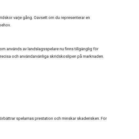
kridskor varje gång. Oavsett om du representerar en
behov.
om används av landslagsspelare nu finns tillgänglig för
 precisa och användarvänliga skridskoslipen på marknaden.
 förbättrar spelarnas prestation och minskar skaderisken. För