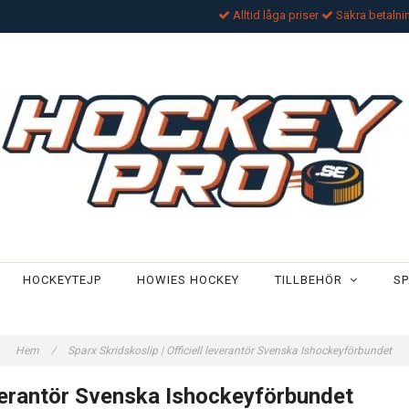
Alltid låga priser
Säkra betalni
HOCKEYTEJP
HOWIES HOCKEY
TILLBEHÖR
SP
Hem
/
Sparx Skridskoslip | Officiell leverantör Svenska Ishockeyförbundet
leverantör Svenska Ishockeyförbundet