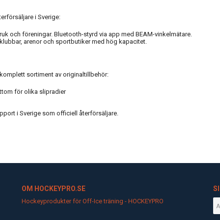
erförsäljare i Sverige:
uk och föreningar. Bluetooth-styrd via app med BEAM-vinkelmätare.
lubbar, arenor och sportbutiker med hög kapacitet.
 komplett sortiment av originaltillbehör:
ttom för olika slipradier
ort i Sverige som officiell återförsäljare.
OM HOCKEYPRO.SE
S
Hockeyprodukter för Off-Ice träning - HOCKEYPRO