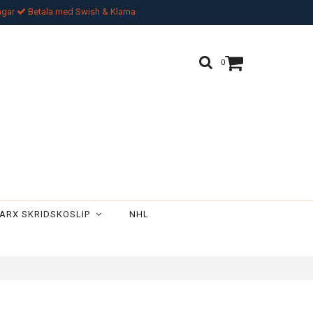
ngar
Betala med Swish & Klarna
0
ARX SKRIDSKOSLIP
NHL