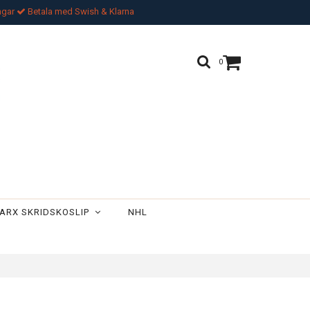
ngar
Betala med Swish & Klarna
0
ARX SKRIDSKOSLIP
NHL