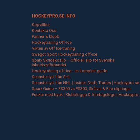
HOCKEYPRO.SE INFO
Köpvillkor
Kontakta Oss
Partner & klubb
Hockeyträning Off-Ice
Vikten av Off Ice-träning
Swegot Sport Hockeyträning off-ice
Sparx Skridskoslip – Officiell slip för Svenska
Ishockeyförbundet
Hockeyträning off-ice - en komplett guide
Senaste nytt från SHL
Senaste nytt från NHL | Insider, Draft, Trades | Hockeypro.se
Sparx Guide – ES300 vs PS300, Skålval & Fire-slipringar
Puckar med tryck | Klubblogga & företagslogo | Hockeypro.