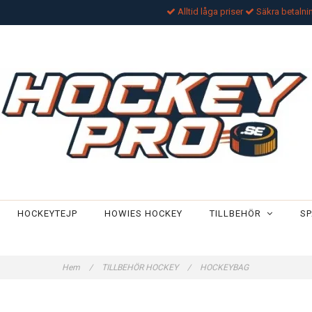
Alltid låga priser
Säkra betalni
HOCKEYTEJP
HOWIES HOCKEY
TILLBEHÖR
SP
Hem
/
TILLBEHÖR HOCKEY
/
HOCKEYBAG