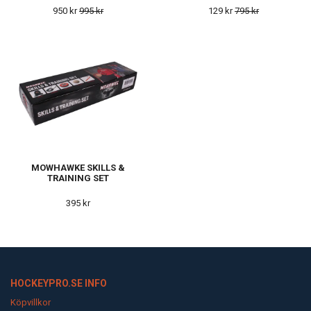
950 kr
995 kr
129 kr
795 kr
MOWHAWKE SKILLS &
TRAINING SET
395 kr
HOCKEYPRO.SE INFO
Köpvillkor