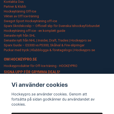
Kontakta Oss
Partner & klubb
Hockeyträning Off-Ice
Vikten av Off Ice-träning
Swegot Sport Hockeyträning off-ice
Sparx Skridskoslip – Officiell slip för Svenska Ishockeyförbundet
Hockeyträning off-ice - en komplett guide
Senaste nytt från SHL
Senaste nytt från NHL | Insider, Draft, Trades | Hockeypro.se
Sparx Guide – ES300 vs PS300, Skålval & Fire-slipringar
Puckar med tryck | Klubblogga & företagslogo | Hockeypro.se
OM HOCKEYPRO.SE
Hockeyprodukter för Off-Ice träning - HOCKEYPRO
SIGNA UPP FÖR GRYMMA DEALS!
Go Pro!
Vi använder cookies
Hockeypro.se använder cookies. Genom att
fortsätta på sidan godkänner du användandet av
cookies.