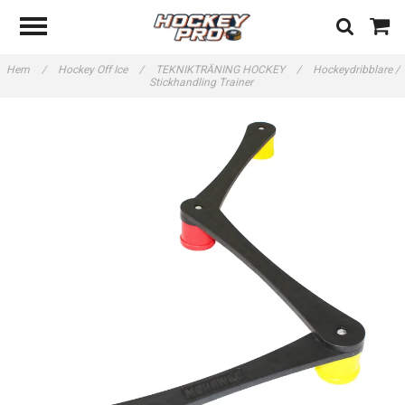
Hem
/
Hockey Off Ice
/
TEKNIKTRÄNING HOCKEY
/
Hockeydribblare /
Stickhandling Trainer