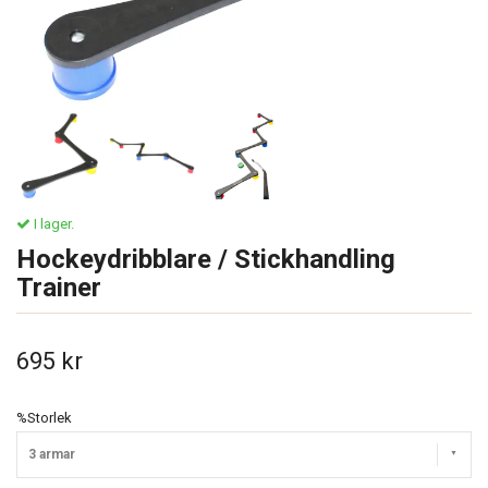
I lager.
Hockeydribblare / Stickhandling
Trainer
695 kr
%Storlek
3 armar