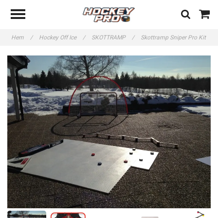
Hem
/
Hockey Off Ice
/
SKOTTRAMP
/
Skottramp Sniper Pro Kit