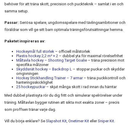
behöver för att träna skott, precision och puckteknik – samlat i en och
samma setup.
Passar:
Seriösa spelare, ungdomsspelare med tävlingsambitioner och
föräldrar som vill ge sitt barn optimala träningsförutsättningar hemma.
Paketet inspireras av:
Hockeymål full storlek
– officiell målstorlek
Plastis hockey 2,2 m² × 2
– dubbel yta för maximal rörelsefrihet
Måltavla hockey – Shooting Target Goalie
– träna precision mot
specifika målzoner
Skyddsnät hockey – Backdrop L
– stoppar puckar och skyddar
omgivningen
Hockey Stickhandling Trainer – 7 armar
– träna puckkontroll och
hanteringsskicklighet
25 hockeypuckar
– skjut många skott i rad innan du hämtar
Med dubbel plastisyta rör du dig fritt och simulerar spelrörelser under
träning. Måltavlan bygger rutinen att sikta mot exakta zoner – precis
som proffsen tränar varje dag.
Vill du börja enklare? Se
Slapshot Kit
,
Onetimer Kit
eller
Sniper Kit
.