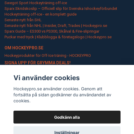
Swegot Sport Hockeyträning off-ice
Sparx Skridskoslip – Officiell slip för Svenska Ishockeyförbundet
Hockeyträning off-ice - en komplett guide
Senaste nytt från SHL
Senaste nytt från NHL | Insider, Draft, Trades | Hockeypro.se
Sparx Guide – ES300 vs PS300, Skålval & Fire-slipringar
Puckar med tryck | Klubblogga & företagslogo | Hockeypro.se
OM HOCKEYPRO.SE
Hockeyprodukter för Off-Ice träning - HOCKEYPRO
SIGNA UPP FÖR GRYMMA DEALS!
Go Pro!
Vi använder cookies
Hockeypro.se använder cookies. Genom att
fortsätta på sidan godkänner du användandet av
cookies.
Godkänn alla
© Copyright Hockeypro.se
Inställningar